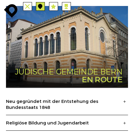
TOUTES
STATIONS
enroute
enroute
close
station
angebote
station
anreise
PARCOURS
EVENTS
FILTRE
route
event
agenda
INFO
enroute
JÜDISCHE GEMEINDE BERN
EN ROUTE
Neu gegründet mit der Entstehung des
Bundesstaats 1848
Religiöse Bildung und Jugendarbeit