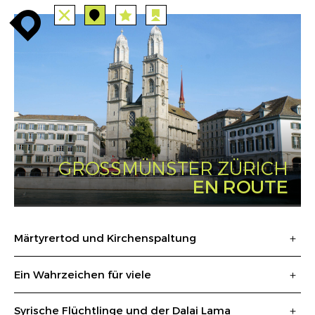
TOUTES
STATIONS
enroute
enroute
close
station
angebote
station
anreise
PARCOURS
EVENTS
FILTRE
route
event
agenda
INFO
enroute
GROSSMÜNSTER ZÜRICH
EN ROUTE
Märtyrertod und Kirchenspaltung
Ein Wahrzeichen für viele
Syrische Flüchtlinge und der Dalai Lama