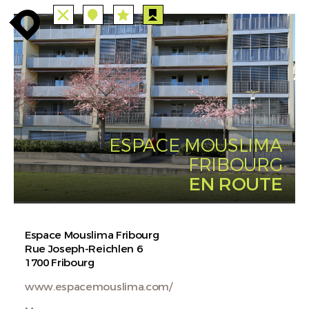
TOUTES
STATIONS
enroute
enroute
close
station
angebote
station
anreise
PARCOURS
EVENTS
FILTRE
route
event
agenda
INFO
enroute
ESPACE MOUSLIMA
FRIBOURG
EN ROUTE
Espace Mouslima Fribourg
Rue Joseph-Reichlen 6
1700 Fribourg
www.espacemouslima.com/