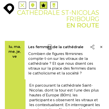
TOUTES
STATIONS
enroute
enroute
close
station
angebote
station
anreise
CATHÉDRALE ST-NICOLAS
PARCOURS
EVENTS
FILTRE
route
event
agenda
FRIBOURG
EN ROUTE
INFO
enroute
lu, ma,
Les femmes de la cathédrale

me, je,
Combien de figures féminines
Drucken
ve
compte-t-on sur les vitraux de la
cathédrale ? Et que nous disent ces
vitraux sur la place des femmes dans
le catholicisme et la société ?
En parcourant la cathédrale Saint-
Nicolas, dont la tour est l’une des plus
hautes d’Europe (80m), les
participant·e·s observent les vitraux et
les contextualisent. En interrogeant les