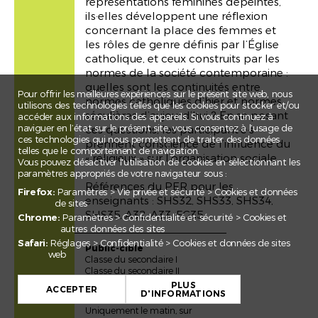
représentations féminines dépeintes,
ils·elles développent une réflexion
concernant la place des femmes et
les rôles de genre définis par l‘Église
catholique, et ceux construits par les
normes de la société contemporaine :
quelles sont les continuités entre
Pour offrir les meilleures expériences sur le présent site web, nous
normes catholiques d’hier et normes
utilisons des technologies telles que les cookies pour stocker et/ou
séculières d’aujourd’hui ? En se posant
accéder aux informations des appareils. Si vous continuez à
naviguer en l’état sur le présent site, vous consentez à l’usage de
ces questions, les participant·e·s
ces technologies qui nous permettent de traiter des données
prennent conscience de l’influence du
telles que le comportement de navigation.
« religieux » sur l’organisation sociale.
Vous pouvez désactiver l'utilisation de cookies en sélectionnant les
paramètres appropriés de votre navigateur sous :
Références du PER pour les
Firefox:
Paramètres > Vie privée et sécurité > Cookies et données
enseignants : SHS32, SHS33, SHS34,
de sites
SHS35, A32, A33, FG35.
Chrome:
Paramètres > Confidentialité et sécurité > Cookies et
autres données des sites
Safari:
Réglages > Confidentialité > Cookies et données de sites
Public-cible
web
Classe du secondaire I
+
Classe du secondaire II
PLUS
−
ACCEPTER
D'INFORMATIONS
Date
Uniquement le matin, sur
Leaflet