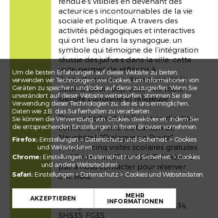
rendu·e·s visibles en devenant des
acteur·ice·s incontournables de la vie
sociale et politique. A travers des
activités pédagogiques et interactives
qui ont lieu dans la synagogue, un
symbole qui témoigne de l’intégration
réussie des juif·ve·s dans la ville, cette
visite permet de réfléchir à
Um die besten Erfahrungen auf dieser Website zu bieten,
l’importance de la dimension de la
verwenden wir Technologien wie Cookies, um Informationen von
Geräten zu speichern und/oder auf diese zuzugreifen. Wenn Sie
visibilité pour l’expression de toute
unverändert auf dieser Website weitersurfen, stimmen Sie der
identité culturelle et religieuse.
Verwendung dieser Technologien zu, die es uns ermöglichen,
Daten wie z.B. das Surfverhalten zu verarbeiten.
Dans le cadre de la Semaine d'actions
Sie können die Verwendung von Cookies deaktivieren, indem Sie
die entsprechenden Einstellungen in Ihrem Browser vornehmen:
contre le racisme du Canton de
Neuchâtel, "Dialogue en Route"
Firefox:
Einstellungen > Datenschutz und Sicherheit > Cookies
propose cinq visites scolaires gratuites
und Websitedaten.
du 18 mars au 30 avril 2025. N'hésitez
Chrome:
Einstellungen > Datenschutz und Sicherheit > Cookies
und andere Websitedaten.
pas à nous contacter pour réserver
Safari:
Einstellungen > Datenschutz > Cookies und Websitedaten.
une visite!
+
Références du PER pour les
MEHR
−
AKZEPTIEREN
INFORMATIONEN
enseignants : SHS31, SHS32, SHS34,
Leaflet
SHS35, FG35.