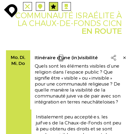
ALLE
STATIONEN
ROUTEN
enroute
enroute
close
station
station
angebote
anreise
route
COMMUNAUTÉ ISRAÉLITE À
EVENTS
FILTER
INFO
event
agenda
enroute
LA CHAUX-DE-FONDS CICN
EN ROUTE
Mo, Di,
Itinéraire d'une (in)visibilité

Mi, Do
Quels sont les éléments visibles d’une
Drucken
religion dans l’espace public ? Que
signifie être « visible » ou « invisible »
pour une communauté religieuse ? De
quelle manière la visibilité de la
communauté juive va de pair avec son
intégration en terres neuchâteloises ?
Initialement peu accepté·e·s, les
juif·ve·s de la Chaux-de-Fonds ont peu
à peu obtenu des droits et se sont