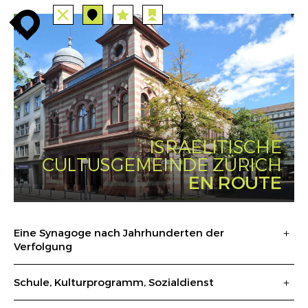
ALLE
STATIONEN
ROUTEN
enroute
enroute
close
station
station
angebote
anreise
route
EVENTS
FILTER
INFO
event
agenda
enroute
ISRAELITISCHE
CULTUSGEMEINDE ZÜRICH
EN ROUTE
Eine Synagoge nach Jahrhunderten der
Verfolgung
Schule, Kulturprogramm, Sozialdienst