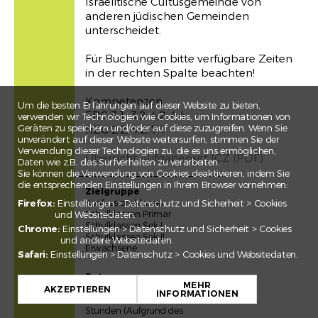
Israelitische Cultusgemeinde von
anderen jüdischen Gemeinden
unterscheidet.
Für Buchungen bitte verfügbare Zeiten
in der rechten Spalte beachten!
Kompetenzen:
Um die besten Erfahrungen auf dieser Website zu bieten,
ERG 3.1, 3.2, 4.2, 4.4
verwenden wir Technologien wie Cookies, um Informationen von
Geräten zu speichern und/oder auf diese zuzugreifen. Wenn Sie
RZG 2.2, 4.2, 7.1
unverändert auf dieser Website weitersurfen, stimmen Sie der
Verwendung dieser Technologien zu, die es uns ermöglichen,
Übersicht Aufgabenset ICZ (PDF)
Daten wie z.B. das Surfverhalten zu verarbeiten.
Sie können die Verwendung von Cookies deaktivieren, indem Sie
die entsprechenden Einstellungen in Ihrem Browser vornehmen:
Zielgruppe
Konfessionsklassen
Firefox:
Einstellungen > Datenschutz und Sicherheit > Cookies
Schulklassen Primar
und Websitedaten.
Schulklassen Sek I
Chrome:
Einstellungen > Datenschutz und Sicherheit > Cookies
Schulklassen Sek II
und andere Websitedaten.
Erwachsene
Safari:
Einstellungen > Datenschutz > Cookies und Websitedaten.
+
Daten
MEHR
Mo-Do: 8.30-10.30 Uhr, 13.30-
−
AKZEPTIEREN
INFORMATIONEN
16.00 Uhr, Dauer: 1-1.5
Stunden (Aufgrund des
Leaflet