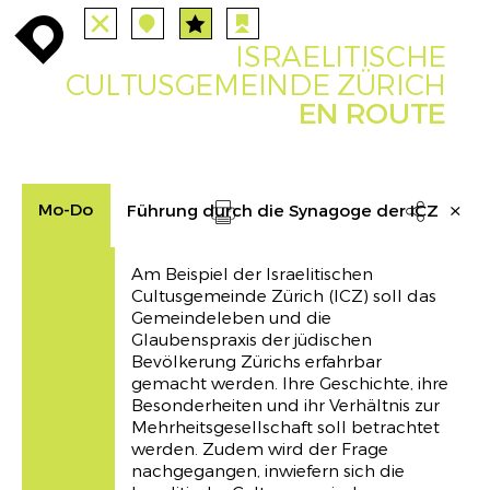
ALLE
STATIONEN
ROUTEN
enroute
enroute
close
station
station
angebote
anreise
route
ISRAELITISCHE
EVENTS
FILTER
INFO
event
agenda
enroute
CULTUSGEMEINDE ZÜRICH
EN ROUTE
Mo-Do
Führung durch die Synagoge der ICZ

Drucken
Am Beispiel der Israelitischen
Cultusgemeinde Zürich (ICZ) soll das
Gemeindeleben und die
Glaubenspraxis der jüdischen
Bevölkerung Zürichs erfahrbar
gemacht werden. Ihre Geschichte, ihre
Besonderheiten und ihr Verhältnis zur
Mehrheitsgesellschaft soll betrachtet
werden. Zudem wird der Frage
nachgegangen, inwiefern sich die