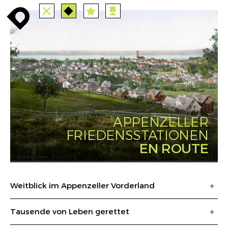
ALLE
STATIONEN
ROUTEN
enroute
enroute
close
route
station
angebote
anreise
route
EVENTS
FILTER
INFO
event
agenda
enroute
APPENZELLER
FRIEDENSSTATIONEN
EN ROUTE
Weitblick im Appenzeller Vorderland
Tausende von Leben gerettet