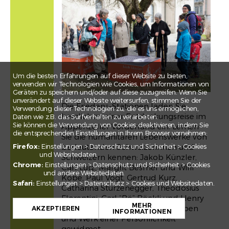
Um die besten Erfahrungen auf dieser Website zu bieten,
verwenden wir Technologien wie Cookies, um Informationen von
Geräten zu speichern und/oder auf diese zuzugreifen. Wenn Sie
unverändert auf dieser Website weitersurfen, stimmen Sie der
Die Friedens-Stationen laden Sie
Verwendung dieser Technologien zu, die es uns ermöglichen,
herzlich zu einer Entdeckungsreise im
Daten wie z.B. das Surfverhalten zu verarbeiten.
Sie können die Verwendung von Cookies deaktivieren, indem Sie
Appenzeller Vorderland ein. Lernen
die entsprechenden Einstellungen in Ihrem Browser vornehmen:
Sie die humanitären Lebenswerke von
bedeutenden Schweizerinnen und
Firefox:
Einstellungen > Datenschutz und Sicherheit > Cookies
und Websitedaten.
Schweizern kennen: Jakob Künzler,
Chrome:
Einstellungen > Datenschutz und Sicherheit > Cookies
Carl Lutz, Margrit Besmer und Willi
und andere Websitedaten.
Kobe, Paul Vogt, Gertrud Kurz,
Safari:
Einstellungen > Datenschutz > Cookies und Websitedaten.
Catharina Sturzenegger, Theodosius
+
Florentini, Carl “Bö” Böckli und Henry
MEHR
Dunant. Jede Station ist dem Leben
−
AKZEPTIEREN
INFORMATIONEN
und Werk einer Persönlichkeit
Leaflet
gewidmet.