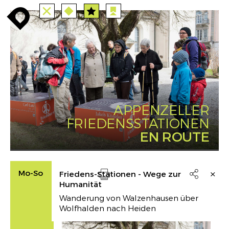
ALLE
STATIONEN
ROUTEN
enroute
enroute
close
route
station
angebote
anreise
route
EVENTS
FILTER
INFO
event
agenda
enroute
APPENZELLER
FRIEDENSSTATIONEN
EN ROUTE
Mo-So
Friedens-Stationen - Wege zur

Humanität
Drucken
Wanderung von Walzenhausen über
Wolfhalden nach Heiden