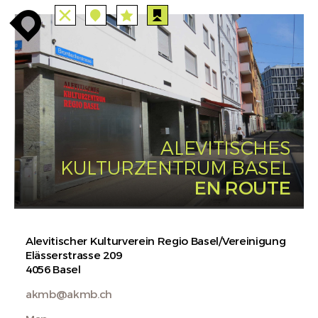
ALLE
STATIONEN
ROUTEN
enroute
enroute
close
station
station
angebote
anreise
route
EVENTS
FILTER
INFO
event
agenda
enroute
ALEVITISCHES
KULTURZENTRUM BASEL
EN ROUTE
Alevitischer Kulturverein Regio Basel/Vereinigung
Elässerstrasse 209
4056 Basel
akmb@akmb.ch