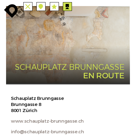
ALLE
STATIONEN
ROUTEN
enroute
enroute
close
station
station
angebote
anreise
route
EVENTS
FILTER
INFO
event
agenda
enroute
SCHAUPLATZ BRUNNGASSE
EN ROUTE
Schauplatz Brunngasse
Brunngasse 8
8001 Zürich
www.schauplatz-brunngasse.ch
info@schauplatz-brunngasse.ch