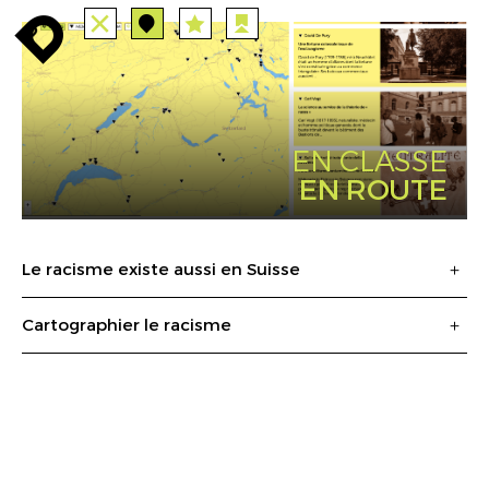
ALLE
STATIONEN
ROUTEN
enroute
enroute
close
station
station
angebote
anreise
route
EVENTS
FILTER
INFO
event
agenda
enroute
EN CLASSE
EN ROUTE
Le racisme existe aussi en Suisse
Cartographier le racisme