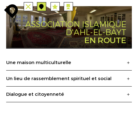
ALLE
STATIONEN
ROUTEN
enroute
enroute
close
station
station
angebote
anreise
route
EVENTS
FILTER
INFO
event
agenda
enroute
ASSOCIATION ISLAMIQUE
D'AHL-EL-BAYT
EN ROUTE
Une maison multiculturelle
Un lieu de rassemblement spirituel et social
Dialogue et citoyenneté