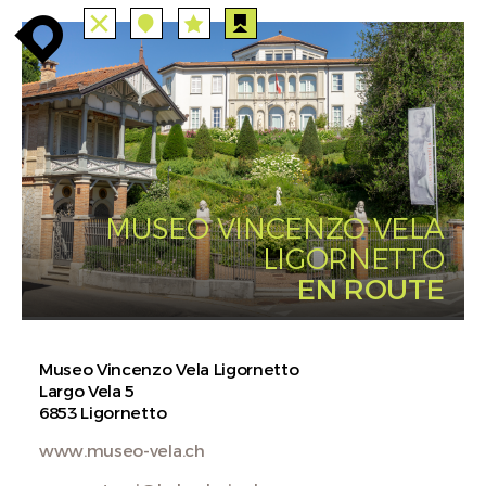
TUTTE
STAZIONI
PERCORSI
enroute
enroute
close
station
angebote
station
anreise
route
EVENTS
FILTRO
INFO
event
agenda
enroute
MUSEO VINCENZO VELA
LIGORNETTO
EN ROUTE
Museo Vincenzo Vela Ligornetto
Largo Vela 5
6853 Ligornetto
www.museo-vela.ch