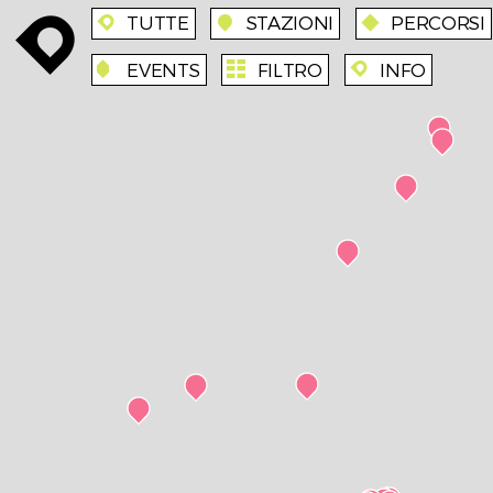
TUTTE
STAZIONI
PERCORSI
enroute
enroute
station
route
EVENTS
FILTRO
INFO
event
agenda
enroute