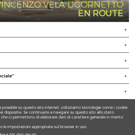
INCENZO VELA LIGORNETTO
EN ROUTE
HR
ociale"
e possibile su questo sito internet, utilizziamo tecnologie come i cookie
 dispositivi. Se continuate a navigare su questo sito allo stato
e che ci permettono di elaborare dati di carattere generale in merito
ndo le impostazioni appropriate sul browser in uso:
e e Alti dati dei siti