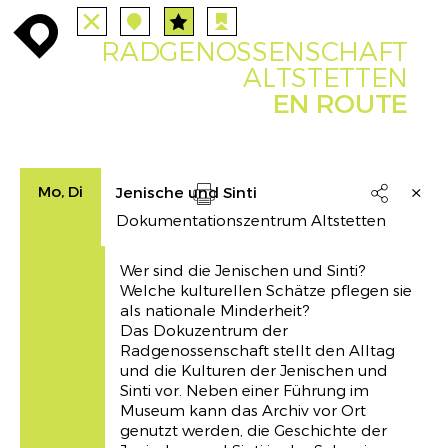
TUTTE
STAZIONI
PERCORSI
enroute
enroute
close
station
angebote
station
anreise
route
RADGENOSSENSCHAFT
EVENTS
FILTRO
INFO
event
agenda
enroute
ALTSTETTEN
EN ROUTE
Mo, Di
Jenische und Sinti

Dokumentationszentrum Altstetten
Drucken
Wer sind die Jenischen und Sinti?
Welche kulturellen Schätze pflegen sie
als nationale Minderheit?
Das Dokuzentrum der
Radgenossenschaft stellt den Alltag
und die Kulturen der Jenischen und
Sinti vor. Neben einer Führung im
Museum kann das Archiv vor Ort
genutzt werden, die Geschichte der