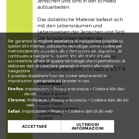
Jenischen und Sinti in der Schweiz
aufzuarbeiten.
Das didaktische Material befasst sich
mit den Lebensräumen und
Lebensweisen der Jenischen und Sinti.
Die Schüler:innen lernen die
Per garantire la migliore esperienza di navigazione possibile su
Geschichte kennen, erörtern in ihrer
questo sito internet, utilizziamo tecnologie come i cookie per
Gemeinde das Thema Standplätze
memorizzare e/o accedere alle informazioni dei dispositivi. Se
continuate a navigare su questo sito allo stato attuale,
und reflektieren ihre eigene Art zu
acconsentite all'uso di queste tecnologie che ci permettono di
leben.
elaborare dati di carattere generale in merito alla vostra
Kompetenzen: ERG 1-5; RZG 2-3,5,7-8.
navigazione.
È possibile disabilitare l'uso dei cookie selezionando le
impostazioni appropriate sul browser in uso:
Destinatari
Gruppi di adulti
Firefox:
Impostazioni > Privacy e sicurezza > Cookie e Alti dati
Gruppi di giovani
dei siti
Classi di religione
Chrome:
Preferenze > Privacy e sicurezza > Cookie e dati dei siti
Scuole medie
web
Scuole medie superiori
Safari:
Impostazioni > Privacy > Cookie e dati di siti web
Weiterbildung
+
Studenti
Adulti
ULTERIORI
−
ACCETTARE
Giovani
INFORMAZIONI
Leaflet