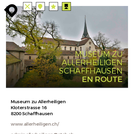
TUTTE
STAZIONI
PERCORSI
enroute
enroute
close
station
angebote
station
anreise
route
EVENTS
FILTRO
INFO
event
agenda
enroute
MUSEUM ZU
ALLERHEILIGEN
SCHAFFHAUSEN
EN ROUTE
Museum zu Allerheiligen
Kloterstrasse 16
8200 Schaffhausen
www.allerheiligen.ch/