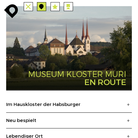
TUTTE
STAZIONI
PERCORSI
enroute
enroute
close
station
angebote
station
anreise
route
EVENTS
FILTRO
INFO
event
agenda
enroute
MUSEUM KLOSTER MURI
EN ROUTE
Im Hauskloster der Habsburger
Neu bespielt
Lebendiger Ort