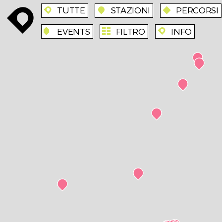
TUTTE
STAZIONI
PERCORSI
enroute
enroute
station
route
EVENTS
FILTRO
INFO
event
agenda
enroute