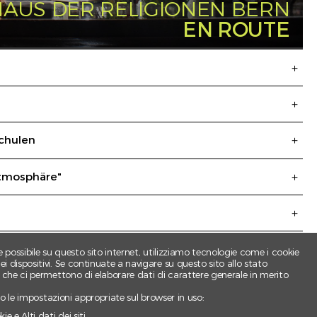
HAUS DER RELIGIONEN BERN
EN ROUTE
schulen
̈rich
Atmosphäre"
e possibile su questo sito internet, utilizziamo tecnologie come i cookie
 dispositivi. Se continuate a navigare su questo sito allo stato
e che ci permettono di elaborare dati di carattere generale in merito
ndo le impostazioni appropriate sul browser in uso:
e e Alti dati dei siti