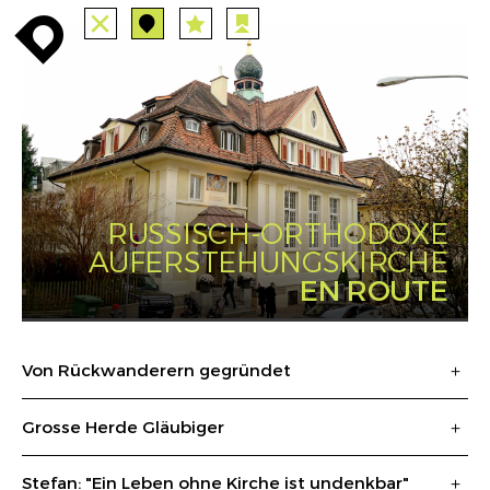
TUTTE
STAZIONI
PERCORSI
enroute
enroute
close
station
angebote
station
anreise
route
EVENTS
FILTRO
INFO
event
agenda
enroute
RUSSISCH-ORTHODOXE
AUFERSTEHUNGSKIRCHE
EN ROUTE
Von Rückwanderern gegründet
Grosse Herde Gläubiger
Stefan: "Ein Leben ohne Kirche ist undenkbar"