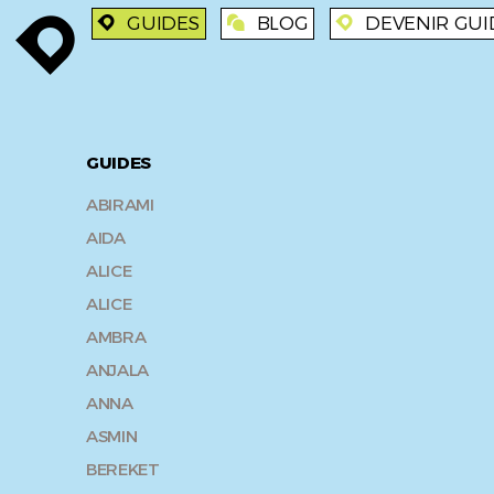
GUIDES
BLOG
DEVENIR GUI
enroute
enroute
blog
enroute
GUIDES
ABIRAMI
AIDA
ALICE
ALICE
AMBRA
ANJALA
ANNA
ASMIN
BEREKET