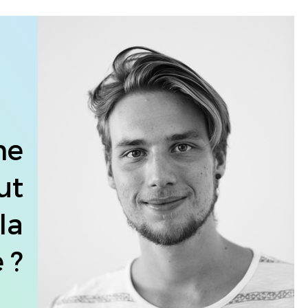
ne
ut
 la
 ?