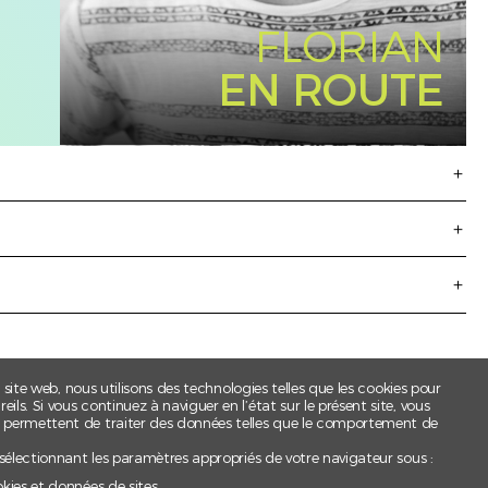
FLORIAN
EN ROUTE
t site web, nous utilisons des technologies telles que les cookies pour
ls. Si vous continuez à naviguer en l’état sur le présent site, vous
s permettent de traiter des données telles que le comportement de
 sélectionnant les paramètres appropriés de votre navigateur sous :
okies et données de sites