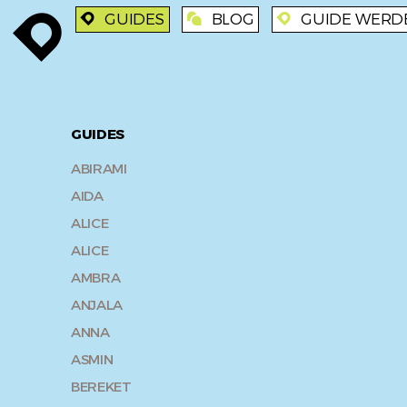
GUIDES
BLOG
GUIDE WERD
enroute
enroute
blog
enroute
GUIDES
ABIRAMI
AIDA
ALICE
ALICE
AMBRA
ANJALA
ANNA
ASMIN
BEREKET