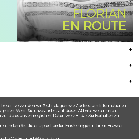
FLORIAN
EN ROUTE
 bieten, verwenden wir Technologien wie Cookies, um Informationen
greifen. Wenn Sie unverändert auf dieser Website weitersurfen,
u, die es uns ermöglichen, Daten wie z.B. das Surfverhalten zu
ren, indem Sie die entsprechenden Einstellungen in Ihrem Browser
heit > Cookies und Websitedaten.