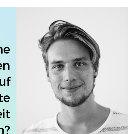
ne
en
uf
te
it
n?