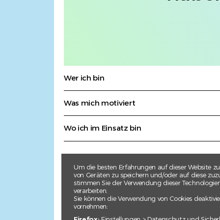
Wer ich bin
Was mich motiviert
Wo ich im Einsatz bin
Um die besten Erfahrungen auf dieser Website zu
von Geräten zu speichern und/oder auf diese zuzu
stimmen Sie der Verwendung dieser Technologien z
verarbeiten.
Sie können die Verwendung von Cookies deaktivie
vornehmen:
Firefox:
Einstellungen > Datenschutz und Sicher