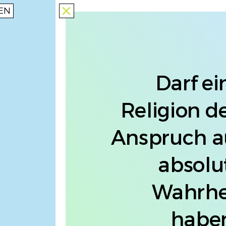
EN
close
Darf ei
Religion d
Anspruch a
absolu
Wahrhe
habe