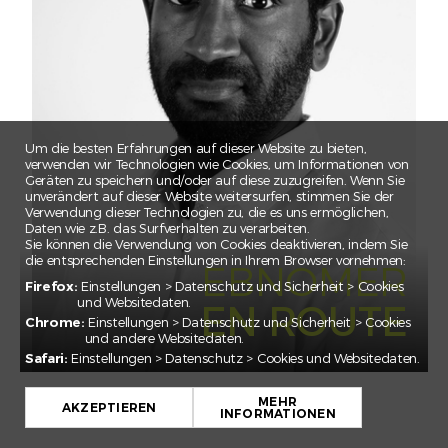
CLAIRE
CORNELIA
EBNOMER
ELSA
EMILE
Um die besten Erfahrungen auf dieser Website zu bieten,
ESMA
verwenden wir Technologien wie Cookies, um Informationen von
Geräten zu speichern und/oder auf diese zuzugreifen. Wenn Sie
FEDERICO
unverändert auf dieser Website weitersurfen, stimmen Sie der
Verwendung dieser Technologien zu, die es uns ermöglichen,
FLORIAN
Daten wie z.B. das Surfverhalten zu verarbeiten.
Sie können die Verwendung von Cookies deaktivieren, indem Sie
GADA
die entsprechenden Einstellungen in Ihrem Browser vornehmen:
EBNOMER
IRINA
Firefox:
Einstellungen > Datenschutz und Sicherheit > Cookies
und Websitedaten.
EN ROUTE
JAN EMANUEL
Chrome:
Einstellungen > Datenschutz und Sicherheit > Cookies
und andere Websitedaten.
JULIAN
Safari:
Einstellungen > Datenschutz > Cookies und Websitedaten.
JULIEN
JULIETTE
MEHR
AKZEPTIEREN
INFORMATIONEN
KARIM