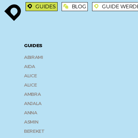
GUIDES
BLOG
GUIDE WERD
enroute
enroute
blog
enroute
GUIDES
ABIRAMI
AIDA
ALICE
ALICE
AMBRA
ANJALA
ANNA
ASMIN
BEREKET