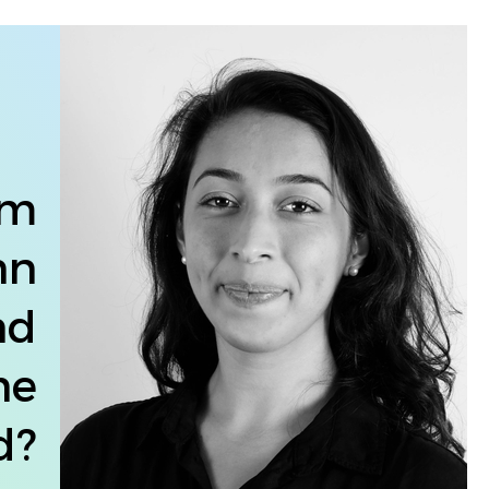
um
nn
nd
he
d?