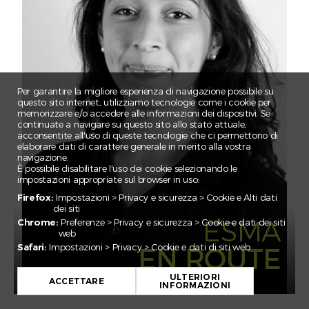
CLAIRE
CORNELIA
EBNOMER
ELSA
EMILE
Per garantire la migliore esperienza di navigazione possibile su
questo sito internet, utilizziamo tecnologie come i cookie per
ESMA
memorizzare e/o accedere alle informazioni dei dispositivi. Se
continuate a navigare su questo sito allo stato attuale,
FEDERICO
acconsentite all'uso di queste tecnologie che ci permettono di
elaborare dati di carattere generale in merito alla vostra
FLORIAN
navigazione.
È possibile disabilitare l'uso dei cookie selezionando le
GADA
impostazioni appropriate sul browser in uso:
IRINA
Firefox:
Impostazioni > Privacy e sicurezza > Cookie e Alti dati
dei siti
JAN EMANUEL
ESMA
Chrome:
Preferenze > Privacy e sicurezza > Cookie e dati dei siti
web
JULIAN
Safari:
Impostazioni > Privacy > Cookie e dati di siti web
EN ROUTE
JULIEN
JULIETTE
ULTERIORI
ACCETTARE
INFORMAZIONI
KARIM