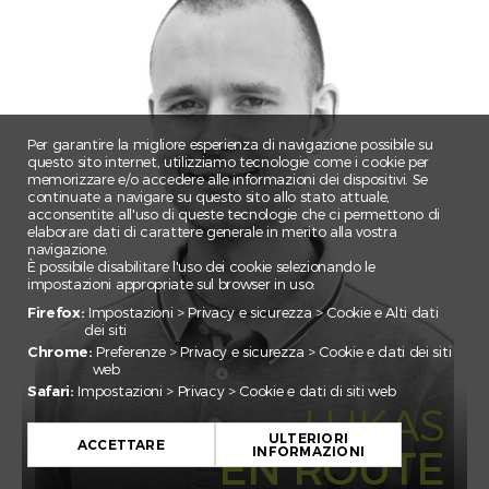
CLAIRE
CORNELIA
EBNOMER
ELSA
EMILE
Per garantire la migliore esperienza di navigazione possibile su
questo sito internet, utilizziamo tecnologie come i cookie per
ESMA
memorizzare e/o accedere alle informazioni dei dispositivi. Se
continuate a navigare su questo sito allo stato attuale,
FEDERICO
acconsentite all'uso di queste tecnologie che ci permettono di
elaborare dati di carattere generale in merito alla vostra
FLORIAN
navigazione.
È possibile disabilitare l'uso dei cookie selezionando le
GADA
impostazioni appropriate sul browser in uso:
IRINA
Firefox:
Impostazioni > Privacy e sicurezza > Cookie e Alti dati
dei siti
JAN EMANUEL
Chrome:
Preferenze > Privacy e sicurezza > Cookie e dati dei siti
web
JULIAN
Safari:
Impostazioni > Privacy > Cookie e dati di siti web
JULIEN
LUKAS
JULIETTE
ULTERIORI
ACCETTARE
EN ROUTE
INFORMAZIONI
KARIM