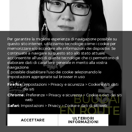
CLAIRE
CORNELIA
EBNOMER
ELSA
EMILE
Per garantire la migliore esperienza di navigazione possibile su
questo sito internet, utilizziamo tecnologie come i cookie per
ESMA
memorizzare e/o accedere alle informazioni dei dispositivi. Se
continuate a navigare su questo sito allo stato attuale,
FEDERICO
acconsentite all'uso di queste tecnologie che ci permettono di
elaborare dati di carattere generale in merito alla vostra
FLORIAN
navigazione.
È possibile disabilitare l'uso dei cookie selezionando le
GADA
impostazioni appropriate sul browser in uso:
IRINA
Firefox:
Impostazioni > Privacy e sicurezza > Cookie e Alti dati
dei siti
JAN EMANUEL
BUUDAI
Chrome:
Preferenze > Privacy e sicurezza > Cookie e dati dei siti
web
JULIAN
Safari:
Impostazioni > Privacy > Cookie e dati di siti web
EN ROUTE
JULIEN
JULIETTE
ULTERIORI
ACCETTARE
INFORMAZIONI
KARIM