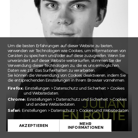
CLAIRE
CORNELIA
EBNOMER
ELSA
EMILE
Um die besten Erfahrungen auf dieser Website zu bieten,
ESMA
verwenden wir Technologien wie Cookies, um Informationen von
Geräten zu speichern und/oder auf diese zuzugreifen. Wenn Sie
FEDERICO
unverändert auf dieser Website weitersurfen, stimmen Sie der
Verwendung dieser Technologien zu, die es uns ermöglichen,
FLORIAN
Daten wie z.B. das Surfverhalten zu verarbeiten.
Sie können die Verwendung von Cookies deaktivieren, indem Sie
GADA
die entsprechenden Einstellungen in Ihrem Browser vornehmen:
IRINA
Firefox:
Einstellungen > Datenschutz und Sicherheit > Cookies
und Websitedaten.
JAN EMANUEL
JULIAN
Chrome:
Einstellungen > Datenschutz und Sicherheit > Cookies
und andere Websitedaten.
JULIAN
Safari:
Einstellungen > Datenschutz > Cookies und Websitedaten.
EN ROUTE
JULIEN
JULIETTE
MEHR
AKZEPTIEREN
INFORMATIONEN
KARIM