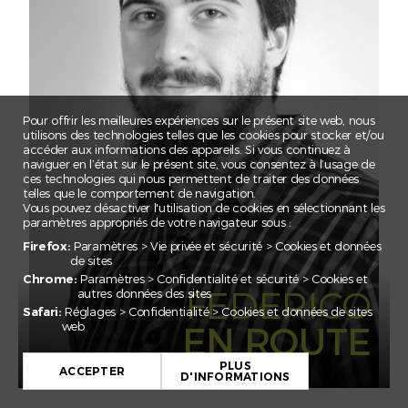
CLAIRE
CORNELIA
EBNOMER
ELSA
EMILE
Pour offrir les meilleures expériences sur le présent site web, nous
utilisons des technologies telles que les cookies pour stocker et/ou
ESMA
accéder aux informations des appareils. Si vous continuez à
naviguer en l’état sur le présent site, vous consentez à l’usage de
FEDERICO
ces technologies qui nous permettent de traiter des données
telles que le comportement de navigation.
FLORIAN
Vous pouvez désactiver l'utilisation de cookies en sélectionnant les
paramètres appropriés de votre navigateur sous :
GADA
Firefox:
Paramètres > Vie privée et sécurité > Cookies et données
IRINA
de sites
Chrome:
Paramètres > Confidentialité et sécurité > Cookies et
JAN EMANUEL
FEDERICO
autres données des sites
JULIAN
Safari:
Réglages > Confidentialité > Cookies et données de sites
web
EN ROUTE
JULIEN
JULIETTE
PLUS
ACCEPTER
D'INFORMATIONS
KARIM