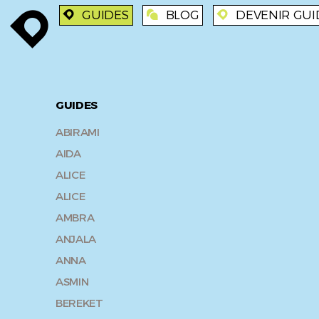
GUIDES
BLOG
DEVENIR GUI
enroute
enroute
blog
enroute
GUIDES
ABIRAMI
AIDA
ALICE
ALICE
AMBRA
ANJALA
ANNA
ASMIN
BEREKET