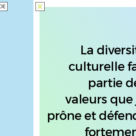
DE
close
La diversi
culturelle fa
partie d
valeurs que 
prône et défen
fortemen