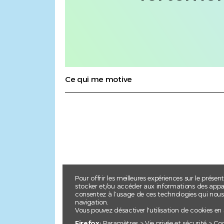
Ce qui me motive
Pour offrir les meilleures expériences sur le présen
stocker et/ou accéder aux informations des apparei
consentez à l’usage de ces technologies qui nou
navigation.
Vous pouvez désactiver l'utilisation de cookies en
Firefox:
Paramètres > Vie privée et sécurité > Co