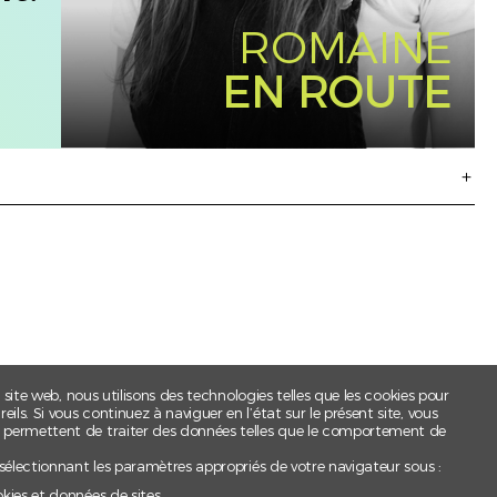
ROMAINE
EN ROUTE
t site web, nous utilisons des technologies telles que les cookies pour
ls. Si vous continuez à naviguer en l’état sur le présent site, vous
s permettent de traiter des données telles que le comportement de
 sélectionnant les paramètres appropriés de votre navigateur sous :
okies et données de sites