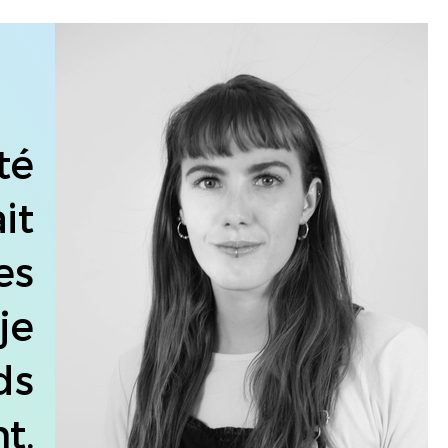
té
it
es
je
ds
t.