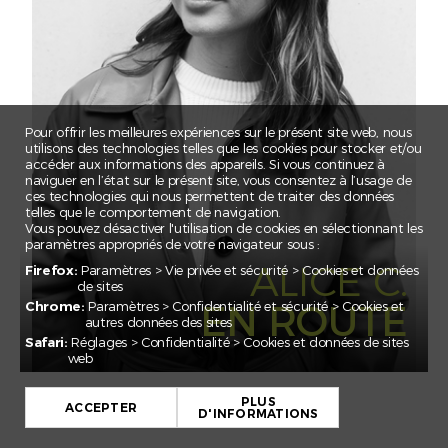
CLAIRE
CORNELIA
EBNOMER
ELSA
EMILE
Pour offrir les meilleures expériences sur le présent site web, nous
utilisons des technologies telles que les cookies pour stocker et/ou
ESMA
accéder aux informations des appareils. Si vous continuez à
naviguer en l’état sur le présent site, vous consentez à l’usage de
FEDERICO
ces technologies qui nous permettent de traiter des données
telles que le comportement de navigation.
FLORIAN
Vous pouvez désactiver l'utilisation de cookies en sélectionnant les
paramètres appropriés de votre navigateur sous :
GADA
ALICE C.
Firefox:
Paramètres > Vie privée et sécurité > Cookies et données
IRINA
de sites
EN ROUTE
Chrome:
Paramètres > Confidentialité et sécurité > Cookies et
JAN EMANUEL
autres données des sites
JULIAN
Safari:
Réglages > Confidentialité > Cookies et données de sites
web
JULIEN
JULIETTE
PLUS
ACCEPTER
D'INFORMATIONS
KARIM