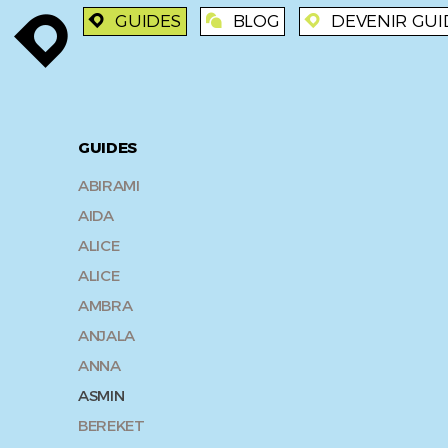
GUIDES
BLOG
DEVENIR GUI
enroute
enroute
blog
enroute
GUIDES
ABIRAMI
AIDA
ALICE
ALICE
AMBRA
ANJALA
ANNA
ASMIN
BEREKET