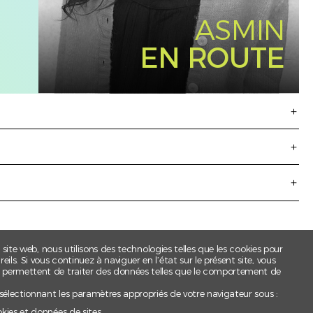
ASMIN
EN ROUTE
t site web, nous utilisons des technologies telles que les cookies pour
ls. Si vous continuez à naviguer en l’état sur le présent site, vous
s permettent de traiter des données telles que le comportement de
 sélectionnant les paramètres appropriés de votre navigateur sous :
okies et données de sites