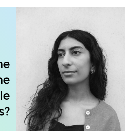
ne
ne
le
s?