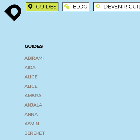
GUIDES
BLOG
DEVENIR GUI
enroute
enroute
blog
enroute
GUIDES
ABIRAMI
AIDA
ALICE
ALICE
AMBRA
ANJALA
ANNA
ASMIN
BEREKET