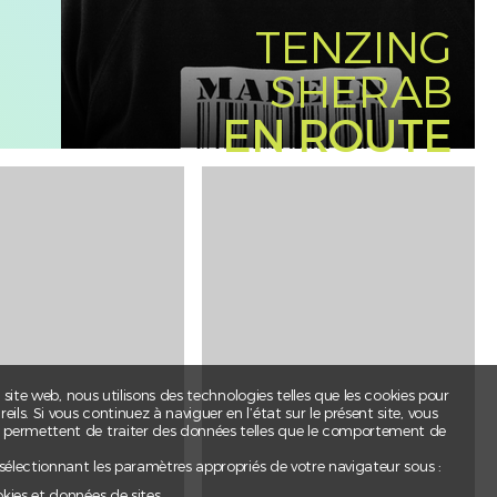
TENZING
SHERAB
EN ROUTE
t site web, nous utilisons des technologies telles que les cookies pour
ls. Si vous continuez à naviguer en l’état sur le présent site, vous
s permettent de traiter des données telles que le comportement de
 sélectionnant les paramètres appropriés de votre navigateur sous :
okies et données de sites