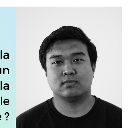
la
un
la
le
 ?