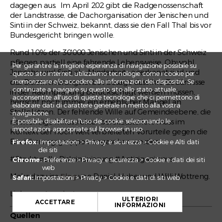
dagegen aus. Im April 202 gibt die Radgenossenschaft
der Landstrasse, die Dachorganisation der Jenischen und
Sinti in der Schweiz, bekannt, dass sie den Fall Thal bis vor
Bundesgericht bringen wolle.
Rund 10% der 30'000 Jenischen und Sinti in der Schweiz
pflegen partiell eine fahrende Lebensweise. Obwohl
Per garantire la migliore esperienza di navigazione possibile su
Jenische und Sinti als «Minderheit» anerkannt sind und
questo sito internet, utilizziamo tecnologie come i cookie per
das Diskriminierungsverbot besagt, dass ihre Bedürfnisse
memorizzare e/o accedere alle informazioni dei dispositivi. Se
continuate a navigare su questo sito allo stato attuale,
in der Raumplanung berücksichtigt werden müssen,
acconsentite all'uso di queste tecnologie che ci permettono di
herrscht noch immer ein erheblicher Mangel an
elaborare dati di carattere generale in merito alla vostra
Stellplätzen. Der fehlende Wille auf Gemeindeebene, die
navigazione.
notwendige Infrastruktur bereitzustellen, muss im
È possibile disabilitare l'uso dei cookie selezionando le
impostazioni appropriate sul browser in uso:
Kontext der noch weit verbreiteten Vorurteile gegen die
Bevölkerungsgruppen angesehen werden.
Firefox:
Impostazioni > Privacy e sicurezza > Cookie e Alti dati
dei siti
#Strukturelle Diskriminierung #Antiziganismus
Chrome:
Preferenze > Privacy e sicurezza > Cookie e dati dei siti
web
Mehr dazu im
Blog
von Daniel Huber und Willi Wottreng.
Safari:
Impostazioni > Privacy > Cookie e dati di siti web
+
Link zum
Angebot
.
ULTERIORI
−
ACCETTARE
INFORMAZIONI
Quellen
Leaflet