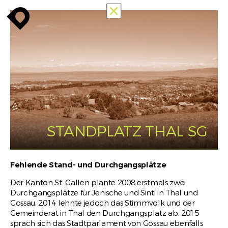
TUTTE
enroute
enroute
close
MEMORIES
OF
RACISM
INFO
enroute
STANDPLATZ THAL SG
Fehlende Stand- und Durchgangsplätze
Der Kanton St. Gallen plante 2008 erstmals zwei
Durchgangsplätze für Jenische und Sinti in Thal und
Gossau. 2014 lehnte jedoch das Stimmvolk und der
Gemeinderat in Thal den Durchgangsplatz ab. 2015
sprach sich das Stadtparlament von Gossau ebenfalls