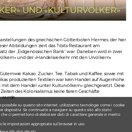
KER» UND «KULTURVÖLKER»
 Darstellungen des griechischen Götterboten Hermes, der hier
ie
dieser Abbildungen ziert das Tibits-Restaurant am
itz der „Eidgenössischen Bank“ war. Daneben wird in zwei
rvölkern» und der «Handelsverkehr mit den Urvölkern»
ugure
 de
 Güternwie Kakao, Zucker, Tee, Tabak und Kaffee, sowie mit
...
kas produzierten Textilien war kein Handel auf Augenhöhe.
 mit dem Handel «unter Kulturvölkern» gleichgesetzt. Diese
 Zeiten des Kolonialismus keine fairen Geschäfte
n wurde.
e possibile su questo sito internet, utilizziamo tecnologie come i cookie
 dispositivi. Se continuate a navigare su questo sito allo stato
e che ci permettono di elaborare dati di carattere generale in merito
ndo le impostazioni appropriate sul browser in uso:
e e Alti dati dei siti