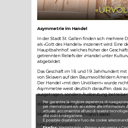
«URVÖL
Asymmetrie im Handel
In der Stadt St. Gallen finden sich mehrere
Plaque commémorative de la colon
als «Gott des Handels» inszeniert wird. Eine 
de Nova Friburgo
Hauptbahnhof, welches früher der Geschäftss
Une colonie suisse au Brésil
getrennten Reliefs der «Handel unter Kultu
abgebildet.
Le 16 mai 2022, la ville de Fribourg ina
une plaque commémorative de la ville
Das Geschäft im 18. und 19. Jahrhundert mit
Nova Friburgo au Brésil, fondée il y a 200 
von Sklaven auf den Baumwollfeldern Ameri
Der Handel «mit den Urvölkern» wurde nicht
Asymmetrie weist deutlich daraufhin, dass zu
ausgetragen, sondern Ausbeutung betriebe
Per garantire la migliore esperienza di navigazion
#Kolonialismus#StrukturelleDiskriminierung
per memorizzare e/o accedere alle informazioni dei
attuale, acconsentite all'uso di queste tecnologi
Mehr dazu im
Blog
von Hans Fässler.
alla vostra navigazione.
È possibile disabilitare l'uso dei cookie seleziona
Link zum
Angebot
.
Avenue Jean-Marie Musy
Firefox:
Impostazioni > Privacy e sicurezza > Cooki