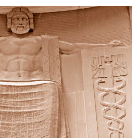
ic ?
 Il
meux
i le