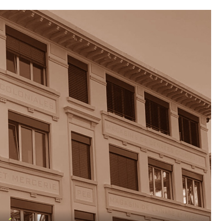
g
en
en
ze
mals
nd
edoch