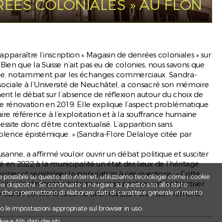
..
RÉES COLONIALES » AU FLON
apparaître l’inscription « Magasin de denrées coloniales » sur
ien que la Suisse n’ait pas eu de colonies, nous savons que
niale, notamment par les échanges commerciaux. Sandra-
sociale à l’Université de Neuchâtel, a consacré son mémoire
ent le débat sur l’absence de réflexion autour du choix de
 de rénovation en 2019. Elle explique l’aspect problématique
ecin
 faire référence à l’exploitation et à la souffrance humaine
ssite donc d’être contextualisé. L’apparition sans
olence épistémique. » (Sandra-Flore Delaloye citée par
ne, a affirmé vouloir ouvrir un débat politique et susciter
en 2022 à la municipalité un état des lieux de l’héritage
rmer et sensibiliser la population à ces questions : « Cette
e possibile su questo sito internet, utilizziamo tecnologie come i cookie
liser la dimension historique, mais également à objectiver
 dispositivi. Se continuate a navigare su questo sito allo stato
e che ci permettono di elaborare dati di carattere generale in merito
e ciblée contre le racisme anti-noir(e)s. » (Samson Yemane,
ndo le impostazioni appropriate sul browser in uso:
e e Alti dati dei siti