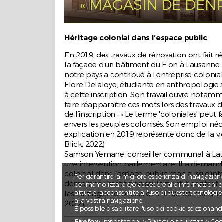
das Stimmvolk und der Gemeinderat in .
« MAGASIN DE DEN
Héritage colonial dans l’espace public
En 2019, des travaux de rénovation ont fait ré
la façade d’un bâtiment du Flon à Lausanne. B
Carl Vogt
notre pays a contribué à l’entreprise colo
Flore Delaloye, étudiante en anthropologie 
La science au service de la théorie de «
à cette inscription. Son travail ouvre notamm
races »
faire réapparaître ces mots lors des travaux
Carl Vogt (1817-1895), naturaliste, méd
de l’inscription : « Le terme 'coloniales' peut
et homme politique genevois, dont le
envers les peuples colonisés. Son emploi néce
buste trônait devant le bâtiment des
explication en 2019 représente donc de la vi
Bastions de ...
Blick, 2022)
Samson Yemane, conseiller communal à Lausan
une intervention parlementaire. Il a demandé 
colonial dans l’espace public mais aussi d’info
Per garantire la migliore esperienza di navigazion
démarche viserait non seulement à contextua
per memorizzare e/o accedere alle informazioni dei
Ti odio perché ami
attuale, acconsentite all'uso di queste tecnologi
les héritages coloniaux et à lutter de manièr
alla vostra navigazione.
2022)
È possibile disabilitare l'uso dei cookie seleziona
Omofobia nello spazio pubblico?
Firefox:
Impostazioni > Privacy e sicurezza > Cooki