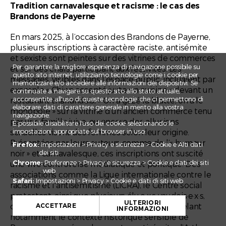
Tradition carnavalesque et racisme : le cas des
Brandons de Payerne
En mars 2025, à l’occasion des Brandons de Payerne,
plusieurs inscriptions à caractère raciste, antisémite
et sexiste sont peintes sur des vitrines de commerces
Per garantire la migliore esperienza di navigazione possibile su
et sur des chars participant aux festivités. Les
questo sito internet, utilizziamo tecnologie come i cookie per
messages, visibles dans l’espace public, incluaient par
memorizzare e/o accedere alle informazioni dei dispositivi. Se
exemple « Chien accepté juste en cuisine » devant un
continuate a navigare su questo sito allo stato attuale,
acconsentite all'uso di queste tecnologie che ci permettono di
restaurant thaïlandais, « On a gazé la blatte, on a le
elaborare dati di carattere generale in merito alla vostra
monopole » sur la vitrine d’un ancien commerce tenu
navigazione.
par une famille juive, ou encore des allusions
È possibile disabilitare l'uso dei cookie selezionando le
sexuelles visant des femmes selon leur origine.
impostazioni appropriate sul browser in uso:
Présentées par leurs auteurs comme de l’« humour
Firefox:
Impostazioni > Privacy e sicurezza > Cookie e Alti dati
noir » et carnavalesque, ces inscriptions ont suscité
dei siti
Chrome:
Preferenze > Privacy e sicurezza > Cookie e dati dei siti
une vive controverse médiatique et politique. Des
web
associations comme la Ligue internationale contre le
Safari:
Impostazioni > Privacy > Cookie e dati di siti web
racisme et l'antisémitisme (LICRA), le Centre social
+
protestant, ainsi que plusieurs élu·e·x·s vaudois·e·x·s,
ULTERIORI
−
ont dénoncé des propos inacceptables, rappelant
ACCETTARE
INFORMAZIONI
notamment le contexte historique sensible de
Leaflet