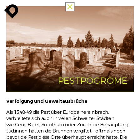
TUTTE
enroute
enroute
close
MEMORIES
OF
RACISM
INFO
enroute
PESTPOGROME
Verfolgung und Gewaltausbrüche
Als 1348-49 die Pest über Europa hereinbrach,
verbreitete sich auch in vielen Schweizer Städten
wie Genf, Basel, Solothurn oder Zürich die Behauptung,
Jüd:innen hätten die Brunnen vergiftet - oftmals noch
bevor die Pest diese Orte überhaupt erreicht hatte. Die