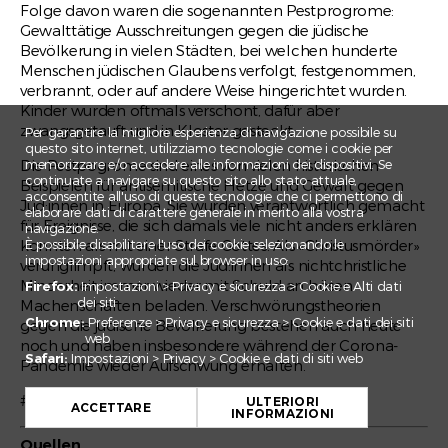
Folge davon waren die sogenannten Pestprogrome:
Gewalttätige Ausschreitungen gegen die jüdische
Bevölkerung in vielen Städten, bei welchen hunderte
Menschen jüdischen Glaubens verfolgt, festgenommen,
verbrannt, oder auf andere Weise hingerichtet wurden.
Kinder wurden oftmals verschont, dafür aber
zwangsgetauft und in Kloster gesteckt.
Per garantire la migliore esperienza di navigazione possibile su
questo sito internet, utilizziamo tecnologie come i cookie per
Die Pestpogrome sind eines von vielen historischen
memorizzare e/o accedere alle informazioni dei dispositivi. Se
continuate a navigare su questo sito allo stato attuale,
Beispielen für antisemitische Hetze und Gewalt gegen
acconsentite all'uso di queste tecnologie che ci permettono di
Jüd:innen in Europa. Sie wurden verantwortlich gemacht
elaborare dati di carattere generale in merito alla vostra
für Ereignisse, die sich damals viele nicht anders erklären
navigazione.
konnten als mit einer Strafe Gottes. Als «Christusmörder»
È possibile disabilitare l'uso dei cookie selezionando le
impostazioni appropriate sul browser in uso:
verunglimpft, wurden die Jüd:innen als nichtchristliche
Minderheit immer wieder mit Schuld an bösen
Firefox:
Impostazioni > Privacy e sicurezza > Cookie e Alti dati
dei siti
Machenschaften beladen. Verschwörungstheorien
Chrome:
Preferenze > Privacy e sicurezza > Cookie e dati dei siti
gegen die jüdische Bevölkerung bestehen auch heute
web
noch und haben insbesondere während der Corona-
Safari:
Impostazioni > Privacy > Cookie e dati di siti web
Pandemie wieder Aufschwung erhalten.
+
#Antisemitismus
ULTERIORI
−
ACCETTARE
INFORMAZIONI
Leaflet
Quellen