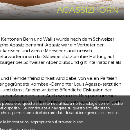
gen
AGASSIZHORN
en Kantonen Bern und Wallis wurde nach dem Schweizer
he Agassiz benannt. Agassiz war ein Vertreter der
erikanische und weisse Menschen anatomisch
fürworter.innen der Sklaverei stützten ihre Haltung auf
nbürger des Schweizer Alpenclubs und gilt international als
tte
 und Fremdenfeindlichkeit wird dabei von vielen Parteien
ent.
er gegründete Komitee «Démonter Louis Agassiz» setzt sich
und damit für eine kritische öffentliche Diskussion der
istischer Ansichten – ein. Auch wenn der Berg noch immer
che Bewusstsein für die Ambivalenz von Agassizs Person und
e possibile su questo sito internet, utilizziamo tecnologie come i cookie
 dispositivi. Se continuate a navigare su questo sito allo stato
e che ci permettono di elaborare dati di carattere generale in merito
ndo le impostazioni appropriate sul browser in uso:
e e Alti dati dei siti