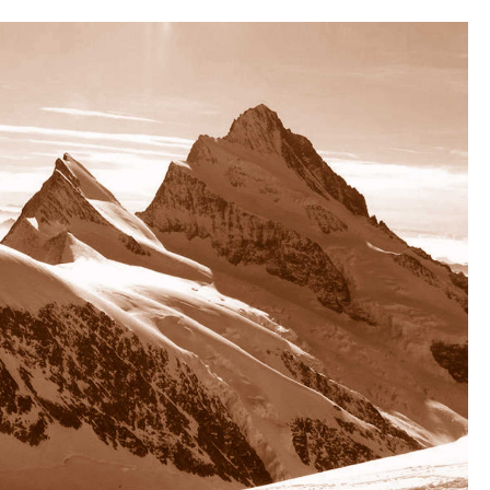
cino
no
en
nach