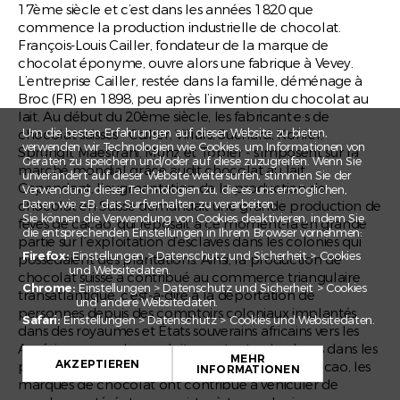
17ème siècle et c’est dans les années 1820 que
commence la production industrielle de chocolat.
François-Louis Cailler, fondateur de la marque de
chocolat éponyme, ouvre alors une fabrique à Vevey.
L’entreprise Cailler, restée dans la famille, déménage à
Broc (FR) en 1898, peu après l’invention du chocolat au
lait. Au début du 20ème siècle, les fabricant·e·s de
Um die besten Erfahrungen auf dieser Website zu bieten,
chocolat suisses - Cailler, Villars, Suchard, Kohler,
verwenden wir Technologien wie Cookies, um Informationen von
Sprüngli, Maestrani, Munz et Tobler - s’imposent sur la
Geräten zu speichern und/oder auf diese zuzugreifen. Wenn Sie
marché mondial grâce audit chocolat au lait.
unverändert auf dieser Website weitersurfen, stimmen Sie der
Cependant, l’augmentation de la production de
Verwendung dieser Technologien zu, die es uns ermöglichen,
Daten wie z.B. das Surfverhalten zu verarbeiten.
chocolat en Suisse demandait une grande production de
Sie können die Verwendung von Cookies deaktivieren, indem Sie
fèves de cacao, qui reposait à ce moment-là en grande
die entsprechenden Einstellungen in Ihrem Browser vornehmen:
partie sur l’exploitation d’esclaves dans les colonies qui
Firefox:
Einstellungen > Datenschutz und Sicherheit > Cookies
possédaient des plantations. Ainsi, la production de
und Websitedaten.
chocolat suisse a contribué au commerce triangulaire
Chrome:
Einstellungen > Datenschutz und Sicherheit > Cookies
transatlantique, c’est-à-dire à la déportation de
und andere Websitedaten.
personnes depuis des comptoirs coloniaux implantés
Safari:
Einstellungen > Datenschutz > Cookies und Websitedaten.
dans des royaumes et États souverains africains vers les
+
Amériques pour les exploiter en tant qu’esclaves dans les
MEHR
−
AKZEPTIEREN
plantations. Outre l’impact du commerce du cacao, les
INFORMATIONEN
marques de chocolat ont contribué à véhiculer de
Leaflet