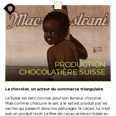
ALLE
enroute
enroute
close
MEMORIES
OF
RACISM
PUBLIC
MAPPING
INFO
enroute
PRODUCTION
CHOCOLATIÈRE SUISSE
Le chocolat, un acteur du commerce triangulaire
La Suisse est bien connue pour son fameux chocolat.
Mais comme chacun·e le sait, si le lait est produit par les
vaches qui paissent dans nos pâturages, le cacao, lui, n’est
pas un produit local. La fève de cacao arrive en Suisse au