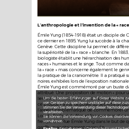
Schweizer Eltern über private
Vermittler:innen adoptiert. Argumentie
wurde mit ...
L’anthropologie et l’invention de la « race
Émile Yung (1854-1918) était un disciple de Ca
ce dernier en 1895, Yung lui succède à la ch
Standplatz Thal SG
Genève. Cette discipline lui permet de différe
Fehlende Stand- und Durchgangsplät
la supériorité de la « race » blanche. En 18
biologiste établit une hiérarchisation des hu
Der Kanton St. Gallen plante 2008 erst
races » humaines et le singe. Tout comme dans
zwei Durchgangsplätze für Jenische u
la « race » mais concerne également le genre 
Sinti in Thal und Gossau. 2014 lehnte j
la pratique de la craniométrie. Il a pratiqué
das Stimmvolk und der Gemeinderat in .
noires, exhibées lors de l’exposition nationale
Émile Yung est commémoré par un buste dans
attribué. Une proposition de motion « pour 
Um die besten Erfahrungen auf dieser Website zu
lien avec le colonialisme, la traite négrière 
von Geräten zu speichern und/oder auf diese zuzu
ce propos » a été déposée au Secrétariat du 
stimmen Sie der Verwendung dieser Technologien z
l’aspect problématique de commémorer un h
verarbeiten.
Lors du Festival du film et forum international
Sie können die Verwendung von Cookies deaktivie
Le « bal nègre » de Saint-Maurice
vornehmen:
fresque à la Rue Émile Yung dans le but de q
graffe, majoritairement masculin .
Le « blackface » et les stéréotypes raci
Firefox:
Einstellungen > Datenschutz und Sicher