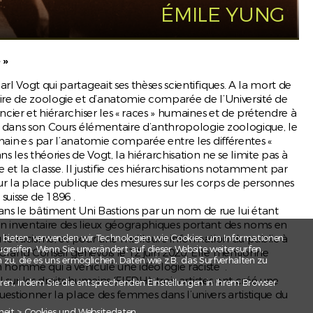
ÉMILE YUNG
rt
 »
rl Vogt qui partageait ses thèses scientifiques. A la mort de
aire de zoologie et d’anatomie comparée de l’Université de
ncier et hiérarchiser les « races » humaines et de prétendre à
ze
83, dans son Cours élémentaire d’anthropologie zoologique, le
main·e·s par l’anatomie comparée entre les différentes «
mals
 les théories de Vogt, la hiérarchisation ne se limite pas à
nd
et la classe. Il justifie ces hiérarchisations notamment par
edoch
 sur la place publique des mesures sur les corps de personnes
..
 suisse de 1896 .
 le bâtiment Uni Bastions par un nom de rue lui étant
un inventaire des lieux géographiques portant des noms en
 bieten, verwenden wir Technologien wie Cookies, um Informationen
ou le racisme, et pour une meilleure information du public à
greifen. Wenn Sie unverändert auf dieser Website weitersurfen,
Grand Conseil genevois le 12 juin 2020. Elle mentionne
u, die es uns ermöglichen, Daten wie z.B. das Surfverhalten zu
omme qui a véhiculé une idéologie raciste .
 sur les droits humains (FIFDH), trois artistes ont créé une
ren, indem Sie die entsprechenden Einstellungen in Ihrem Browser
uestionner la place des femmes dans l’univers artistique du
stes
heit > Cookies und Websitedaten.