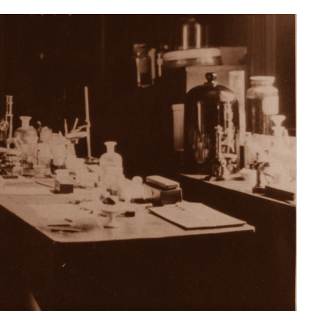
8 in
bien
a,
von