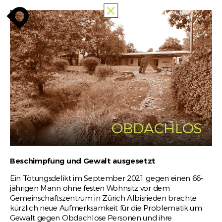
ALLE
enroute
enroute
close
MEMORIES
OF
RACISM
PUBLIC
MAPPING
INFO
enroute
OBDACHLOS
Beschimpfung und Gewalt ausgesetzt
Ein Tötungsdelikt im September 2021 gegen einen 66-
jährigen Mann ohne festen Wohnsitz vor dem
Gemeinschaftszentrum in Zürich Albisrieden brachte
kürzlich neue Aufmerksamkeit für die Problematik um
Gewalt gegen Obdachlose Personen und ihre