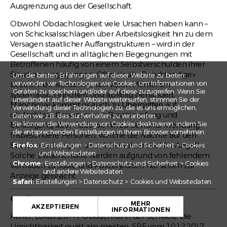
Ausgrenzung aus der Gesellschaft.
Obwohl Obdachlosigkeit viele Ursachen haben kann –
von Schicksalsschlägen über Arbeitslosigkeit hin zu dem
Versagen staatlicher Auffangstrukturen – wird in der
Gesellschaft und in alltäglichen Begegnungen mit
Betroffenen häufig von einem Selbstverschulden ihrer
Situation ausgegangen. Oftmals als «Randständige»
Um die besten Erfahrungen auf dieser Website zu bieten,
verwenden wir Technologien wie Cookies, um Informationen von
bezeichnet, werden sie von vielen Menschen
Geräten zu speichern und/oder auf diese zuzugreifen. Wenn Sie
systematisch ignoriert und abfällig behandelt.
unverändert auf dieser Website weitersurfen, stimmen Sie der
Manchmal kommt es auch zu Übergriffen auf
Verwendung dieser Technologien zu, die es uns ermöglichen,
obdachlose Personen, von Beschimpfung und
Daten wie z.B. das Surfverhalten zu verarbeiten.
Sie können die Verwendung von Cookies deaktivieren, indem Sie
Belästigung über Raub bis hin zu Gewaltanwendung.
die entsprechenden Einstellungen in Ihrem Browser vornehmen:
Insbesondere Personen, welche die Nächte auf den
Strassen verbringen, sind dabei vulnerabel für Angriffe.
Firefox:
Einstellungen > Datenschutz und Sicherheit > Cookies
und Websitedaten.
Solche Zwischenfälle werden aufgrund von fehlendem
Chrome:
Einstellungen > Datenschutz und Sicherheit > Cookies
Vertrauen zu Justiz und Polizei jedoch nur selten zur
und andere Websitedaten.
Anzeige gebracht.
Safari:
Einstellungen > Datenschutz > Cookies und Websitedaten.
+
Quellen
MEHR
−
AKZEPTIEREN
INFORMATIONEN
Keller, Lukas (2017). Obdachlos in der Schweiz. Die
Leaflet
Unsichtbarkeit quält am meisten. SRF vom 10.12.2017.