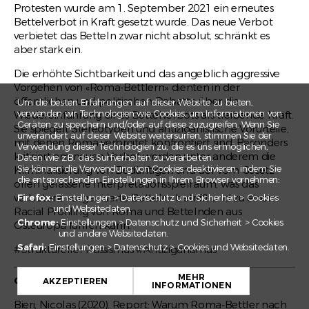
Protesten wurde am 1. September 2021 ein erneutes
Bettelverbot in Kraft gesetzt wurde. Das neue Verbot
verbietet das Betteln zwar nicht absolut, schränkt es
aber stark ein.
Die erhöhte Sichtbarkeit und das angeblich aggressive
Vorgehen von «Roma-Bettlern» dienten in der
öffentlichen und politischen Debatte über die
Um die besten Erfahrungen auf dieser Website zu bieten,
verwenden wir Technologien wie Cookies, um Informationen von
Wiedereinführung eines Bettelverbots als treibende Kraft.
Geräten zu speichern und/oder auf diese zuzugreifen. Wenn Sie
Sie spiegelt Stereotypen und antiziganistische Vorurteile,
unverändert auf dieser Website weitersurfen, stimmen Sie der
mit denen Roma verbreitet konfrontiert sind. Besonders
Verwendung dieser Technologien zu, die es uns ermöglichen,
kritisiert am neuen Verbot werden unter anderem die
Daten wie z.B. das Surfverhalten zu verarbeiten.
Sie können die Verwendung von Cookies deaktivieren, indem Sie
Kriminalisierung von Bedürftigen und der vom Gesetz
die entsprechenden Einstellungen in Ihrem Browser vornehmen:
offen gelassene Interpretationsspielraum, was das
verbotene «organisierte Betteln» betrifft und zu einem
Firefox:
Einstellungen > Datenschutz und Sicherheit > Cookies
und Websitedaten.
Racial Profiling von Roma und Bettelnden aus
Chrome:
Einstellungen > Datenschutz und Sicherheit > Cookies
Osteuropa führen kann.
und andere Websitedaten.
Safari:
Einstellungen > Datenschutz > Cookies und Websitedaten.
#Struktureller Rassismus #Antiziganismus
+
MEHR
Quellen
−
AKZEPTIEREN
INFORMATIONEN
Bieri, Nicolas (2020). Report: Warum Roma-Bettler nach
Leaflet