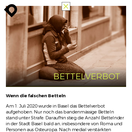
ALLE
enroute
enroute
close
MEMORIES
OF
RACISM
PUBLIC
MAPPING
INFO
enroute
BETTELVERBOT
Wenn die falschen Betteln
Am 1. Juli 2020 wurde in Basel das Bettelverbot
aufgehoben. Nur noch das bandenmässige Betteln
stand unter Strafe. Daraufhin stieg die Anzahl Bettelnder
in der Stadt Basel bald an, insbesondere von Roma und
Personen aus Osteuropa. Nach medial verstärkten