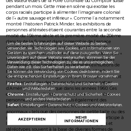
des visiteur·euse·s de la Foire coloniale du Comptoir suisse
pendant un mois. Cette mise en scène qui exotise les
corps racisés participe à alimenter l’imaginaire colonial
de l’« autre sauvage et inférieur ». Comme l’a notamment
montré l’historien Patrick Minder, les exhibitions de
personnes altérisées étaient courantes entre la seconde
moitié du 19ème siècle et la première moitié du 20ème
dans toute la Suisse et dans l’ensemble de l’espace
Um die besten Erfahrungen auf dieser Website zu bieten,
occidental. Bien que la Suisse ne possédât pas de
verwenden wir Technologien wie Cookies, um Informationen von
colonies, l’imaginaire colonial et les représentations de «
Geräten zu speichern und/oder auf diese zuzugreifen. Wenn Sie
unverändert auf dieser Website weitersurfen, stimmen Sie der
l’Autre » étaient partagées avec les autres puissances
Verwendung dieser Technologien zu, die es uns ermöglichen,
occidentales colonisatrices. Les dernières exhibitions de
Daten wie z.B. das Surfverhalten zu verarbeiten.
populations en Suisse furent parmi les plus tardives
Sie können die Verwendung von Cookies deaktivieren, indem Sie
d’Europe. En effet, le cirque Knie par exemple montrait
die entsprechenden Einstellungen in Ihrem Browser vornehmen:
lors de spectacles des troupes de personnes natives
Firefox:
Einstellungen > Datenschutz und Sicherheit > Cookies
d’Amérique du Nord jusque dans les années 1960. Ces
und Websitedaten.
exhibitions ne mettaient pas uniquement en scène des
Chrome:
Einstellungen > Datenschutz und Sicherheit > Cookies
und andere Websitedaten.
personnes et corps altérisés mais également des
Safari:
Einstellungen > Datenschutz > Cookies und Websitedaten.
personnes dont les corps étaient considérés comme «
+
anormaux » tels que des personnes de petite taille ou des
personnes albinos. Ce processus d’altérisation participe à
MEHR
−
AKZEPTIEREN
INFORMATIONEN
la construction ou au renforcement des préjugés et
stéréotypes, souvent à la base de diverses formes de
Leaflet