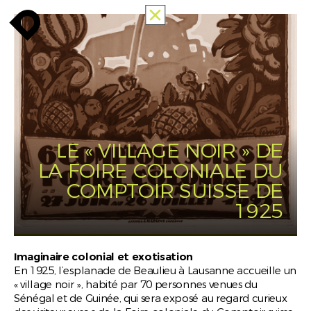
ALLE
enroute
enroute
close
MEMORIES
OF
RACISM
PUBLIC
MAPPING
INFO
enroute
LE « VILLAGE NOIR » DE
LA FOIRE COLONIALE DU
COMPTOIR SUISSE DE
1925
Imaginaire colonial et exotisation
En 1925, l’esplanade de Beaulieu à Lausanne accueille un
« village noir », habité par 70 personnes venues du
Sénégal et de Guinée, qui sera exposé au regard curieux