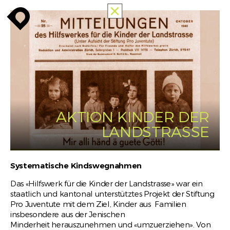
ALLE
enroute
enroute
close
MEMORIES
OF
RACISM
PUBLIC
MAPPING
INFO
enroute
AKTION KINDER DER
LANDSTRASSE
Systematische Kindswegnahmen
Das «Hilfswerk für die Kinder der Landstrasse» war ein
staatlich und kantonal unterstütztes Projekt der Stiftung
Pro Juventute mit dem Ziel, Kinder aus Familien
insbesondere aus der Jenischen
Minderheit herauszunehmen und «umzuerziehen». Von