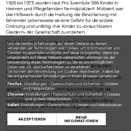
1926 bis 1973 wurden laut Pro Juventute 586 Kinder in
Heimen und Pflegefamilien fremdplatziert. Motiviert war
das Hilfswerk durch die Haltung, die Bevölkerung mit
fahrender Lebensweise sei eine Gefahr für die soziale
Ordnung und unfähig, ihre Kinder zu «brauchbaren
Gliedern» der Gesellschaft zu erziehen.
Die Aktion reiht sich in die lange Geschichte von
Um die besten Erfahrungen auf dieser Website zu bieten,
Vorurteilen und Ablehnung gegenüber Menschen mit
verwenden wir Technologien wie Cookies, um Informationen von
Geräten zu speichern und/oder auf diese zuzugreifen. Wenn Sie
fahrender Lebensweise, gilt jedoch aufgrund
unverändert auf dieser Website weitersurfen, stimmen Sie der
des systematischen Ansatzes als besonders
Verwendung dieser Technologien zu, die es uns ermöglichen,
schwerwiegend. Von Vertreter:innen der Jenischen
Daten wie z.B. das Surfverhalten zu verarbeiten.
Bevölkerung sowie auch von Pro Juventute wird
Sie können die Verwendung von Cookies deaktivieren, indem Sie
die entsprechenden Einstellungen in Ihrem Browser vornehmen:
heute von «kulturellem Völkermord» gesprochen. 1986
sprach der Bund eine offizielle Entschuldigung
Firefox:
Einstellungen > Datenschutz und Sicherheit > Cookies
und Websitedaten.
gegenüber den Betroffenen aus und bewilligte die
Chrome:
Einstellungen > Datenschutz und Sicherheit > Cookies
Zahlung von finanziellen Entschädigungen zur
und andere Websitedaten.
symbolischen Wiedergutmachung. Viele Betroffene
Safari:
Einstellungen > Datenschutz > Cookies und Websitedaten.
leiden noch immer unter den Folgen der
+
Fremdplatzierung.
MEHR
−
AKZEPTIEREN
INFORMATIONEN
#Institutioneller Rassismus #Antiziganismus
Leaflet