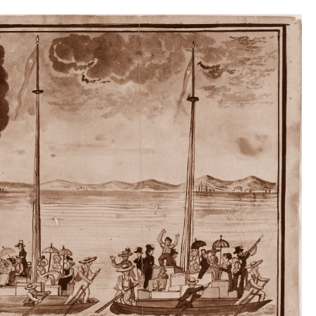
r
en
r
rt,
 cas
s de
ère