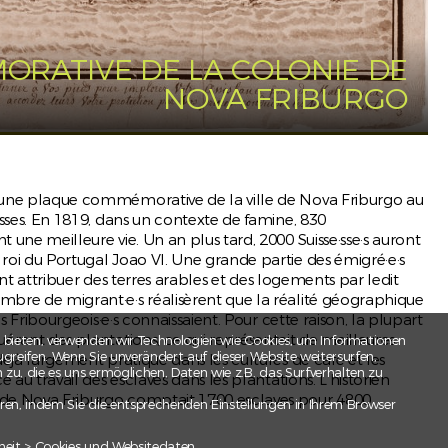
s ...
RATIVE DE LA COLONIE DE
NOVA FRIBURGO
re une plaque commémorative de la ville de Nova Friburgo au
uisses. En 1819, dans un contexte de famine, 830
t une meilleure vie. Un an plus tard, 2000 Suisse·sse·s auront
 roi du Portugal Joao VI. Une grande partie des émigré·e·s
virent attribuer des terres arables et des logements par ledit
ombre de migrant·e·s réalisèrent que la réalité géographique
les Fribourgeois·e·s connaissaient. Pour cette raison, la plupart
esamt
quérant des plantations, ce qui représentait de meilleures
 bieten, verwenden wir Technologien wie Cookies, um Informationen
greifen. Wenn Sie unverändert auf dieser Website weitersurfen,
 déjà largement pratiqué dans les cultures de café et les
offs
u, die es uns ermöglichen, Daten wie z.B. das Surfverhalten zu
e au travail des esclaves dans les plantations. L’historien
e de Nova Friburgo comptait 1700 esclaves pour 4800
ren, indem Sie die entsprechenden Einstellungen in Ihrem Browser
heit > Cookies und Websitedaten.