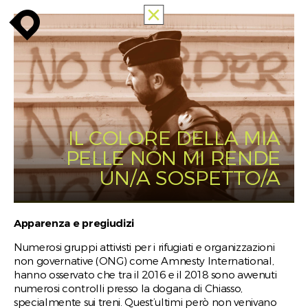
ALLE
enroute
enroute
close
MEMORIES
OF
RACISM
PUBLIC
MAPPING
IL COLORE DELLA MIA
INFO
enroute
PELLE NON MI RENDE
UN/A SOSPETTO/A
Apparenza e pregiudizi
Numerosi gruppi attivisti per i rifugiati e organizzazioni
non governative (ONG) come Amnesty International,
hanno osservato che tra il 2016 e il 2018 sono avvenuti
numerosi controlli presso la dogana di Chiasso,
specialmente sui treni. Quest’ultimi però non venivano