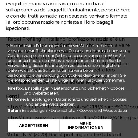
eseguiti in maniera arbitraria, ma erano basati
sull’apparenza dei soggetti. Puntualmente, persone nere
o con dei tratti somatici non caucasici venivano fermate,
la loro documentazione richiesta e i loro bagagli
ispezionati.
“Racial Profiling”, in italiano “profilazione razziale” è un
termine che nasce negli Stati Uniti e che in Svizzera viene
Um die besten Erfahrungen auf dieser Website zu bieten,
verwenden wir Technologien wie Cookies, um Informationen von
raramente utilizzato dalle istituzioni. Viene definito come
Geräten zu speichern und/oder auf diese zuzugreifen. Wenn Sie
qualsiasi azione compiuta dalla polizia, dalle autorità e
unverändert auf dieser Website weitersurfen, stimmen Sie der
dalle istituzioni che mira a considerare sospetti, arrestare
Verwendung dieser Technologien zu, die es uns ermöglichen,
e perquisire, determinati gruppi a causa della loro
Daten wie z.B. das Surfverhalten zu verarbeiten.
Sie können die Verwendung von Cookies deaktivieren, indem Sie
apparenza considerata “straniera”, le presunte
die entsprechenden Einstellungen in Ihrem Browser vornehmen:
nazionalità di appartenenza ad una religione
Firefox:
Einstellungen > Datenschutz und Sicherheit > Cookies
und Websitedaten.
Fonti
Chrome:
Einstellungen > Datenschutz und Sicherheit > Cookies
und andere Websitedaten.
https://tbinternet.ohchr.org/Treaties/CCPR/Shared%20
Safari:
Einstellungen > Datenschutz > Cookies und Websitedaten.
+
https://frecciaspezzata.noblogs.org/files/2016/12/A4fCinghia
MEHR
−
AKZEPTIEREN
INFORMATIONEN
Michel, N. V. (2020). Racial profiling and the taboo of
Leaflet