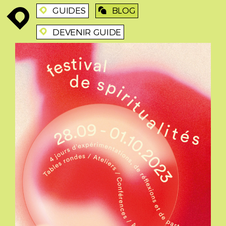
GUIDES
BLOG
enroute
enroute
blog
DEVENIR GUIDE
enroute