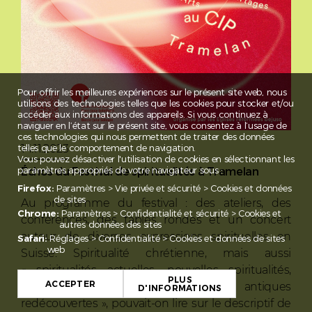
Pour offrir les meilleures expériences sur le présent site web, nous
utilisons des technologies telles que les cookies pour stocker et/ou
accéder aux informations des appareils. Si vous continuez à
naviguer en l’état sur le présent site, vous consentez à l’usage de
ces technologies qui nous permettent de traiter des données
telles que le comportement de navigation.
14.11.2023
Vous pouvez désactiver l'utilisation de cookies en sélectionnant les
paramètres appropriés de votre navigateur sous :
Échos du Festival de spiritualités à Tramelan
Firefox:
Paramètres > Vie privée et sécurité > Cookies et données
de sites
Au programme du festival : des ateliers, des
Chrome:
Paramètres > Confidentialité et sécurité > Cookies et
conférences, des tables rondes et un concert
autres données des sites
autour de diverses expressions spirituelles en
Safari:
Réglages > Confidentialité > Cookies et données de sites
web
Suisse. Spiritualité chrétienne, mais aussi
« spiritualités actuelles, nouvelles spiritualités,
PLUS
ACCEPTER
spiritualités émergentes, spiritualités antiques
D'INFORMATIONS
redécouvertes », pouvait-on lire sur le descriptif de