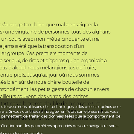
s’arrange tant bien que mal à enseigner la
ts) une vingtaine de personnes, tous des afghans
r un cours avec mon mètre cinquante et ma
n’a jamais été que la transposition d’un
emier groupe. Ces premiers moments de
érieux, de rires et d’apéros qu’on organisait à
s d’alcool, nous mélangions jus de fruits,
s entre profs. Jusqu’au jour où nous sommes
gnés bien sûr de notre chère bouteille de
ofondément, les petits gestes de chacun envers
illeurs souvent, des verres, des petites
tartines à la crème double de la gruyère ! Pour
t site web, nous utilisons des technologies telles que les cookies pour
e sentent non pas obligés mais très heureux de
ls. Si vous continuez à naviguer en l’état sur le présent site, vous
s permettent de traiter des données telles que le comportement de
ssentiel de ces rencontres : il a permis de nous
 sélectionnant les paramètres appropriés de votre navigateur sous :
okies et données de sites