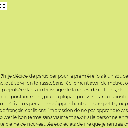
DE
h, je décide de participer pour la première fois à un souper
, et à servir en terrasse. Sans réellement avoir de motivat
nt propulsée dans un brassage de langues, de cultures, de gé
 faite spontanément, pour la plupart poussés par la curios
ion. Puis, trois personnes s’approchent de notre petit gr
 de français, car ils ont l’impression de ne pas apprendre
uver le bon terme sans vraiment savoir si la personne en fa
ête pleine de nouveautés et d’éclats de rire que je rentrais