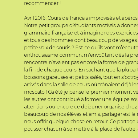
recommencer !
Avril 2016, Cours de français improvisés et apéros 
Notre petit groupe d’étudiants motivés à donne
grammaire française et à imaginer des exercices
et tous des hommes dont beaucoup de visages e
petite voix de souris ? Est-ce qu’ils vont m’écoute
enthousiasme commun, m’envoûtant dès la premi
rencontre n’avaient pas encore la forme de grand
la fin de chaque cours. En sachant que la plupar
boissons gazeuses et petits salés, tout en s’oc
arrivés dans la salle de cours où trônaient déjà l
moscato ! Ca été je pense le premier moment vé
les autres ont contribué à former une équipe soud
attentions ou encore ce déjeuner organisé chez un
beaucoup de nos élèves et amis, partager est le 
nous offrir quelque chose en retour. Ce partage 
pousser chacun à se mettre à la place de l’autre, 