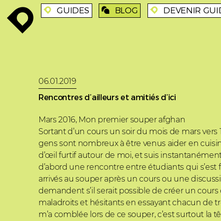
GUIDES
BLOG
DEVENIR GUI
enroute
enroute
blog
enroute
06.01.2019
Rencontres d’ailleurs et amitiés d’ici
Mars 2016, Mon premier souper afghan
Sortant d’un cours un soir du mois de mars vers 17
gens sont nombreux à être venus aider en cuisine
d’œil furtif autour de moi, et suis instantanéme
d’abord une rencontre entre étudiants qui s’est
arrivés au souper après un cours ou une discuss
demandent s’il serait possible de créer un cours
maladroits et hésitants en essayant chacun de tro
m’a comblée lors de ce souper, c’est surtout la t