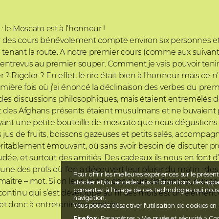
: le Moscato est à l’honneur !
r des cours bénévolement compte environ six personnes et 
 tenant la route. A notre premier cours (comme aux suivan
ntrevus au premier souper. Comment je vais pouvoir teni
r ? Rigoler ? En effet, le rire était bien à l’honneur mais ce 
ère fois où j’ai énoncé la déclinaison des verbes du pr
es discussions philosophiques, mais étaient entremêlés de s
t des Afghans présents étaient musulmans et ne buvaient pa
troyant une petite bouteille de moscato que nous dégustion
es jus de fruits, boissons gazeuses et petits salés, accompa
ritablement émouvant, où sans avoir besoin de discuter pr
ée, et surtout des amitiés. Des cadeaux ils nous en font d’a
e des profs où l’on a découvert leur plaisir du matin : des 
Pour offrir les meilleures expériences sur le présen
maître – mot. Si on leur donne des cours de français, eux s
stocker et/ou accéder aux informations des apparei
consentez à l’usage de ces technologies qui nou
continu qui s’est développé au fil des mois est un élément e
navigation.
et donc à entretenir des amitiés.
Vous pouvez désactiver l'utilisation de cookies en
Firefox:
Paramètres > Vie privée et sécurité > Co