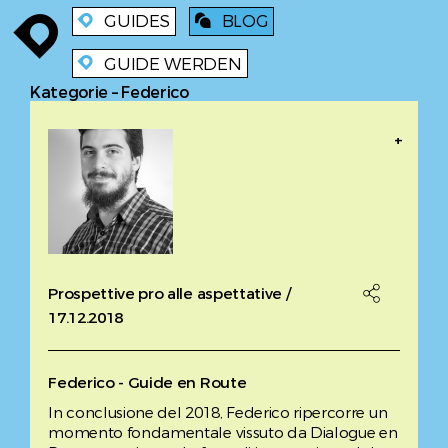
GUIDES
BLOG
enroute
enroute
blog
GUIDE WERDEN
enroute
Kategorie – Federico
+
Prospettive pro alle aspettative /

17.12.2018
Federico - Guide en Route
In conclusione del 2018, Federico ripercorre un
momento fondamentale vissuto da Dialogue en